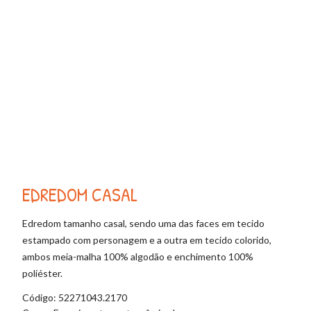
EDREDOM CASAL
CO
Edredom tamanho casal, sendo uma das faces em tecido
Colc
estampado com personagem e a outra em tecido colorido,
esta
ambos meia-malha 100% algodão e enchimento 100%
ambo
poliéster.
polié
Código: 52271043.2170
Códi