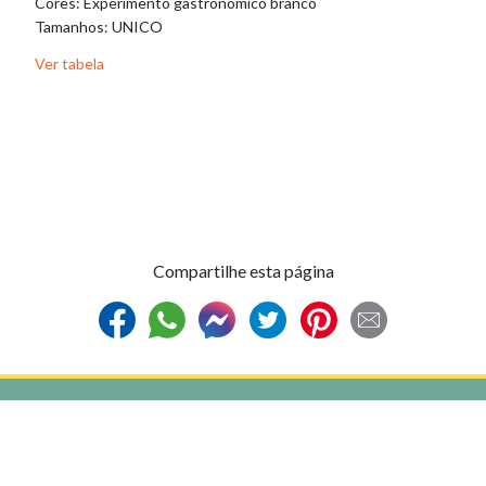
Cores: Experimento gastronômico branco
Core
Tamanhos: UNICO
Tama
Ver tabela
Ver t
Compartilhe esta página