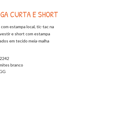
NGA CURTA E SHORT
com estampa local, tic-tac na
 o vestir e short com estampa
nados em tecido meia-malha
.2242
mites branco
/GG